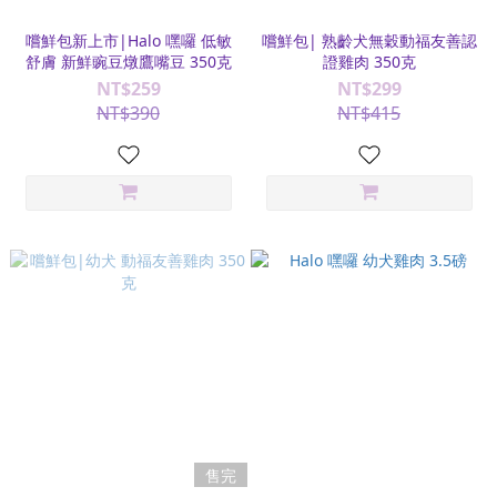
嚐鮮包新上市|Halo 嘿囉 低敏
嚐鮮包| 熟齡犬無穀動福友善認
舒膚 新鮮豌豆燉鷹嘴豆 350克
證雞肉 350克
NT$259
NT$299
NT$390
NT$415
售完