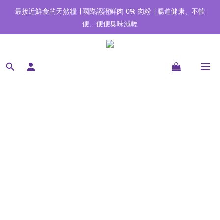
加入官網會員，首單現折150元 ∣ 全館享有不吃包退服務(嚐鮮包除
最接近鮮食的天然糧 ∣ 國際認證鮮肉 0% 肉粉 ∣ 腸道健康、不軟
外)
便、便便臭味減輕
加入官網會員，首單現折150元 ∣ 全館享有不吃包退服務(嚐鮮包除
外)